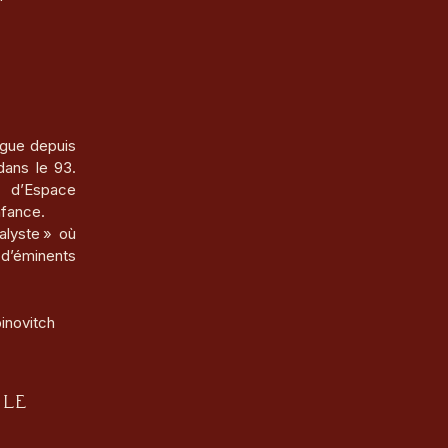
ugue depuis
dans le 93.
 d’Espace
nfance.
alyste » où
d’éminents
inovitch
 le