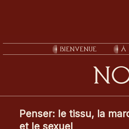
BIENVENUE
À 
NO
Penser: le tissu, la ma
et le sexuel