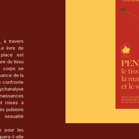
, à travers
Le livre de
 place est
ure du tissu
n corps se
ssance de la
e confronte
sychanalyse
nnaissances
nt mises à
es pulsions
 sexualité
s pour les
uera-t-elle